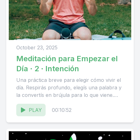
October 23, 2025
Meditación para Empezar el
Día · 2 · Intención
Una práctica breve para elegir cómo vivir el
día. Respirás profundo, elegís una palabra y
la convertís en brújula para lo que viene.
Para...
PLAY
00:10:52