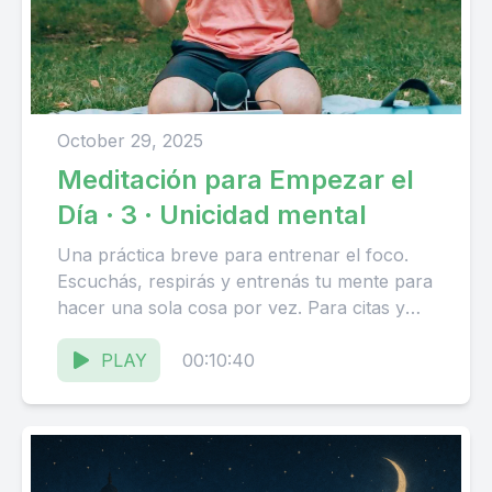
October 29, 2025
Meditación para Empezar el
Día · 3 · Unicidad mental
Una práctica breve para entrenar el foco.
Escuchás, respirás y entrenás tu mente para
hacer una sola cosa por vez. Para citas y
consultas:...
PLAY
00:10:40