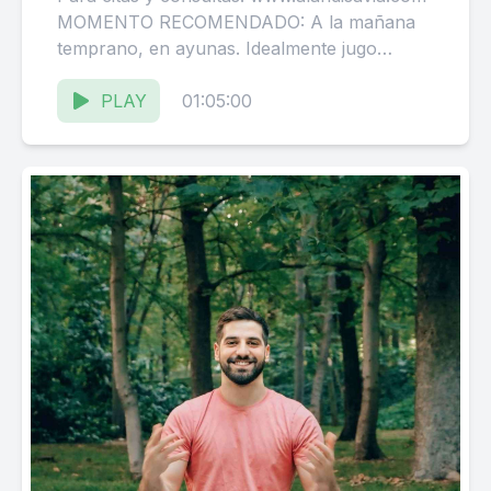
MOMENTO RECOMENDADO: A la mañana
temprano, en ayunas. Idealmente jugo
exprimido de 1/2 Limón. INTENSIDAD:
MEDIO BUENO PARA: Fortalecer...
PLAY
01:05:00