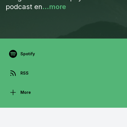
podcast en
...more
Spotify
RSS
More