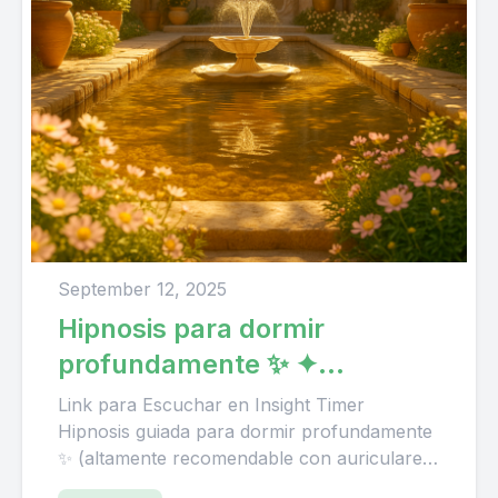
September 12, 2025
Hipnosis para dormir
profundamente ✨ ✦
Septiembre 2025 • El Jardín
Link para Escuchar en Insight Timer
Dorado
Hipnosis guiada para dormir profundamente
✨ (altamente recomendable con auriculares)
www.alandisavia.com