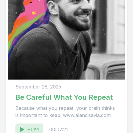
September 26, 2025
Be Careful What You Repeat
Because what you repeat, your brain thinks
is important to keep. www.alandisavia.com
PLAY
00:07:21