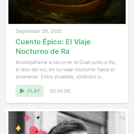
September 28, 2025
Cuento Épico: El Viaje
Nocturno de Ra
Acompañame a recorrer la Duat junto a Ra,
el dios del sol, en su viaje nocturno hacia el
amanecer. Entre pruebas, símbolos y
batallas,...
PLAY
00:34:09