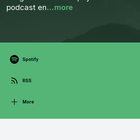
podcast en
...more
Spotify
RSS
More