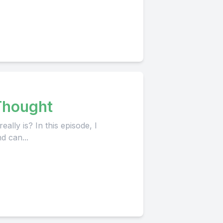
Thought
lly is? In this episode, I
d can...