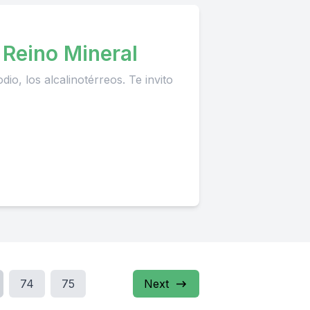
 Reino Mineral
dio, los alcalinotérreos. Te invito
74
75
Next