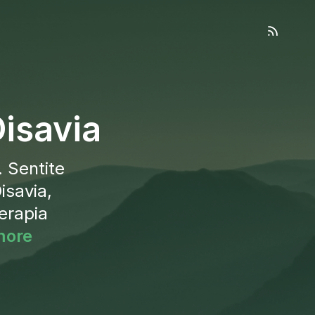
isavia
 Sentite
isavia,
erapia
more