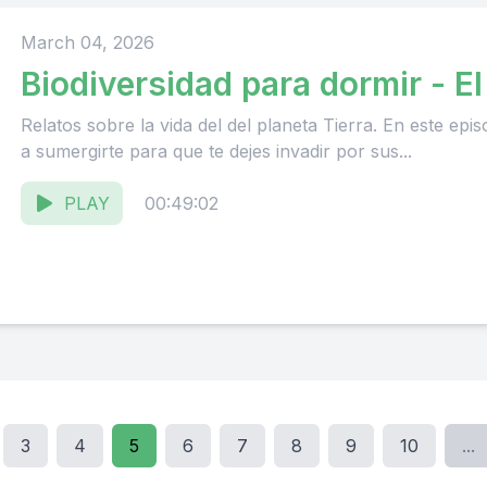
March 04, 2026
Biodiversidad para dormir - El
Relatos sobre la vida del del planeta Tierra. En este episo
a sumergirte para que te dejes invadir por sus...
PLAY
00:49:02
3
4
5
6
7
8
9
10
...