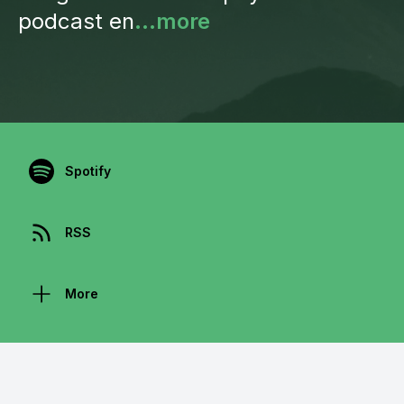
podcast en
...more
Spotify
RSS
More