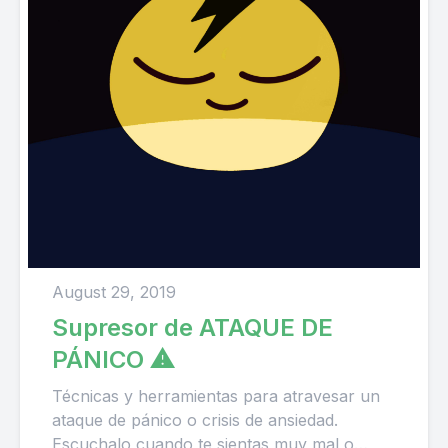
August 29, 2019
Supresor de ATAQUE DE
PÁNICO ⚠
Técnicas y herramientas para atravesar un
ataque de pánico o crisis de ansiedad.
Escuchalo cuando te sientas muy mal o