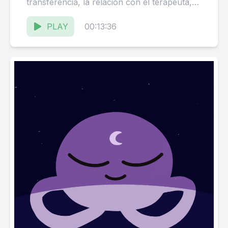
transferencia, la relación con el terapeuta,
porqué no es lo mismo hablar con...
PLAY
00:13:36