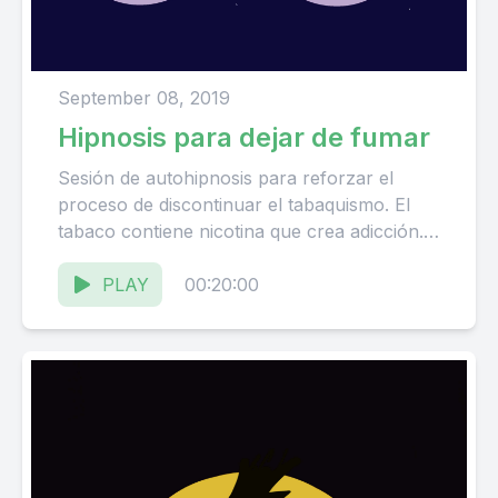
September 08, 2019
Hipnosis para dejar de fumar
Sesión de autohipnosis para reforzar el
proceso de discontinuar el tabaquismo. El
tabaco contiene nicotina que crea adicción.
Es recomendable escuchar al menos una...
PLAY
00:20:00